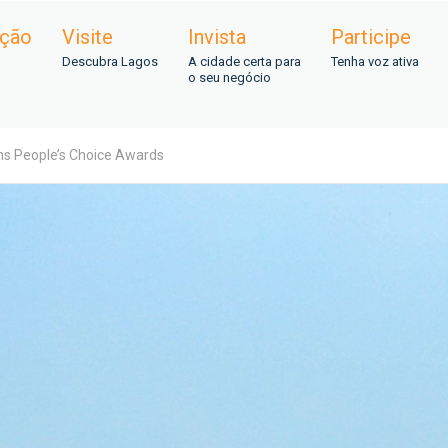
ação
Visite
Invista
Participe
Descubra Lagos
A cidade certa para
Tenha voz ativa
o seu negócio
ns People’s Choice Awards