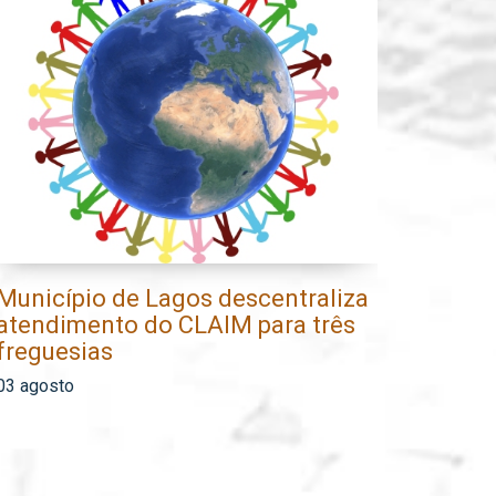
Município de Lagos descentraliza
Mun
atendimento do CLAIM para três
fa
freguesias
de 
03 agosto
31 j