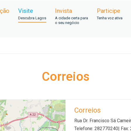
ação
Visite
Invista
Participe
Descubra Lagos
A cidade certa para
Tenha voz ativa
o seu negócio
Correios
Correios
Rua Dr. Francisco Sá Carne
Telefone: 282770240| Fax