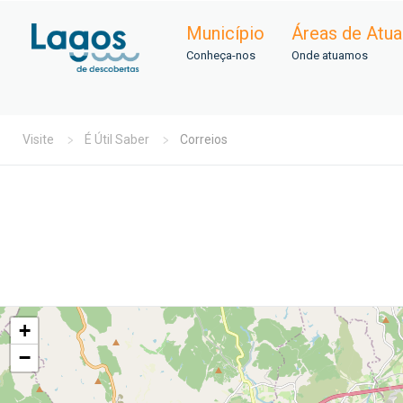
Município
Áreas de Atu
Conheça-nos
Onde atuamos
Visite
É Útil Saber
Correios
+
−