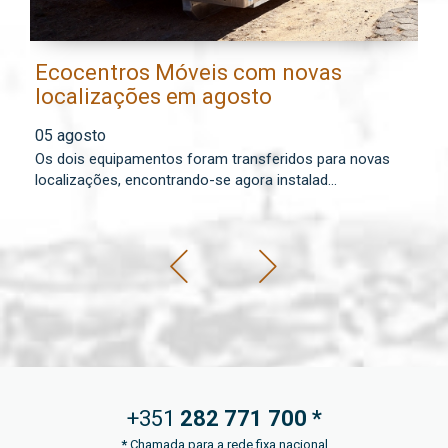
Ecocentros Móveis com novas
M
localizações em agosto
a
f
05 agosto
0
Os dois equipamentos foram transferidos para novas
Co
localizações, encontrando-se agora instalad...
mu
+351
282 771
700 *
*
Chamada para a rede fixa nacional