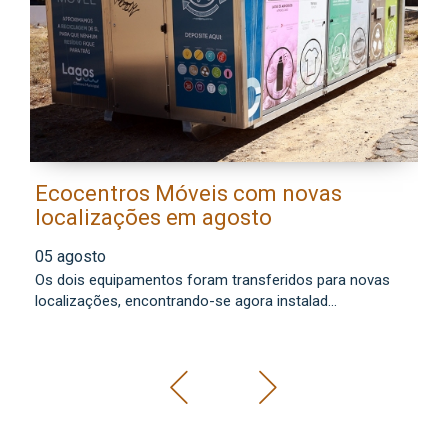
Ecocentros Móveis com novas
M
localizações em agosto
a
f
05 agosto
0
Os dois equipamentos foram transferidos para novas
Co
localizações, encontrando-se agora instalad...
mu