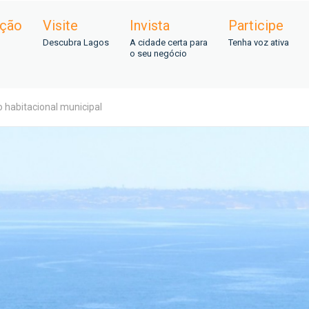
ação
Visite
Invista
Participe
Descubra Lagos
A cidade certa para
Tenha voz ativa
o seu negócio
 habitacional municipal