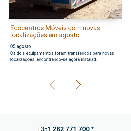
Ecocentros Móveis com novas
M
localizações em agosto
a
f
05 agosto
0
Os dois equipamentos foram transferidos para novas
Co
localizações, encontrando-se agora instalad...
mu
+351
282 771
700 *