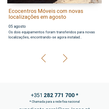
Ecocentros Móveis com novas
M
localizações em agosto
a
f
05 agosto
0
Os dois equipamentos foram transferidos para novas
Co
localizações, encontrando-se agora instalad...
mu
+351
282 771
700 *
*
Chamada para a rede fixa nacional