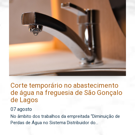
Corte temporário no abastecimento
E
de água na freguesia de São Gonçalo
l
de Lagos
0
07 agosto
Os
No âmbito dos trabalhos da empreitada “Diminuição de
lo
Perdas de Água no Sistema Distribuidor do...