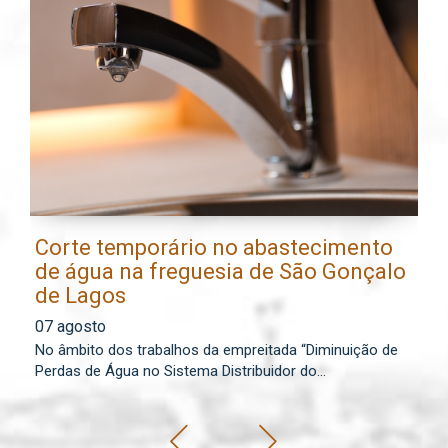
Corte temporário no abastecimento
E
de água na freguesia de São Gonçalo
l
de Lagos
0
07 agosto
Os
No âmbito dos trabalhos da empreitada “Diminuição de
lo
Perdas de Água no Sistema Distribuidor do...