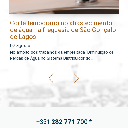
Corte temporário no abastecimento
E
de água na freguesia de São Gonçalo
l
de Lagos
0
07 agosto
Os
No âmbito dos trabalhos da empreitada “Diminuição de
lo
Perdas de Água no Sistema Distribuidor do...
+351
282 771
700 *