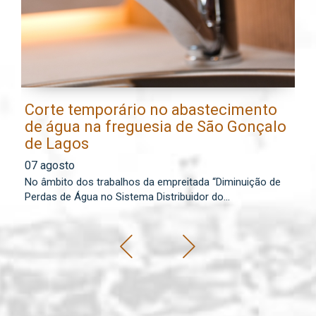
Corte temporário no abastecimento
E
de água na freguesia de São Gonçalo
l
de Lagos
0
07 agosto
Os
No âmbito dos trabalhos da empreitada “Diminuição de
lo
Perdas de Água no Sistema Distribuidor do...