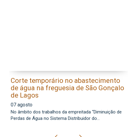
Corte temporário no abastecimento
E
de água na freguesia de São Gonçalo
l
de Lagos
0
07 agosto
Os
No âmbito dos trabalhos da empreitada “Diminuição de
lo
Perdas de Água no Sistema Distribuidor do...