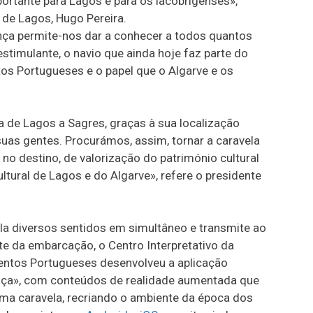
portante para Lagos e para os lacobrigenses»,
 de Lagos, Hugo Pereira.
nça permite-nos dar a conhecer a todos quantos
stimulante, o navio que ainda hoje faz parte do
os Portugueses e o papel que o Algarve e os
ra de Lagos a Sagres, graças à sua localização
 suas gentes. Procurámos, assim, tornar a caravela
no destino, de valorização do património cultural
tural de Lagos e do Algarve», refere o presidente
la diversos sentidos em simultâneo e transmite ao
nte da embarcação, o Centro Interpretativo da
entos Portugueses desenvolveu a aplicação
nça», com conteúdos de realidade aumentada que
uma caravela, recriando o ambiente da época dos