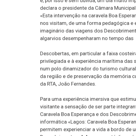
é, por isso e sem dúvida, um dia muito im
declara o presidente da Câmara Municipal
«Esta intervenção na caravela Boa Espera
nos visitam, de uma forma pedagógica e e
imaginário das viagens dos Descobriment
algarvios desempenharam no tempo das
Descobertas, em particular a faixa costei
privilegiada e à experiência marítima das
num polo dinamizador do turismo cultural 
da região e de preservação da memória cul
da RTA, João Fernandes.
Para uma experiência imersiva que estimu
visitante a sensação de ser parte integra
Caravela Boa Esperança e dos Descobrim
informática «Lagos: Caravela Boa Espera
permitem experienciar a vida a bordo de 