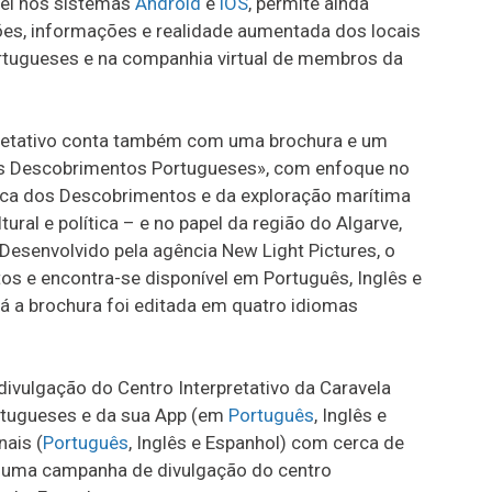
vel nos sistemas
Android
e
iOS
, permite ainda
ões, informações e realidade aumentada dos locais
tugueses e na companhia virtual de membros da
rpretativo conta também com uma brochura e um
os Descobrimentos Portugueses», com enfoque no
órica dos Descobrimentos e da exploração marítima
ral e política – e no papel da região do Algarve,
 Desenvolvido pela agência New Light Pictures, o
os e encontra-se disponível em Português, Inglês e
Já a brochura foi editada em quatro idiomas
divulgação do Centro Interpretativo da Caravela
rtugueses e da sua App (em
Português
, Inglês e
ais (
Português
, Inglês e Espanhol) com cerca de
o uma campanha de divulgação do centro