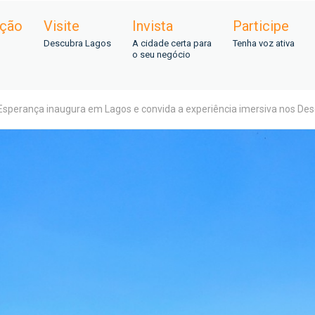
ação
Visite
Invista
Participe
Descubra Lagos
A cidade certa para
Tenha voz ativa
o seu negócio
a Esperança inaugura em Lagos e convida a experiência imersiva nos D