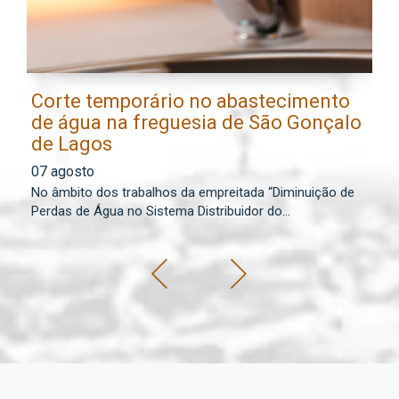
Corte temporário no abastecimento
E
de água na freguesia de São Gonçalo
l
de Lagos
0
07 agosto
Os
No âmbito dos trabalhos da empreitada “Diminuição de
lo
Perdas de Água no Sistema Distribuidor do...