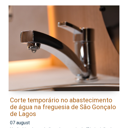
Corte temporário no abastecimento
E
de água na freguesia de São Gonçalo
l
de Lagos
0
07 august
Os