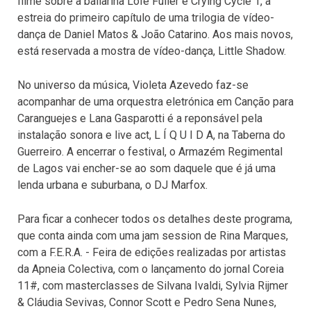
filme sobre a bailarina Loïe Fuller e Crying Cycle 1, a
estreia do primeiro capítulo de uma trilogia de vídeo-
dança de Daniel Matos & João Catarino. Aos mais novos,
está reservada a mostra de vídeo-dança, Little Shadow.
No universo da música, Violeta Azevedo faz-se
acompanhar de uma orquestra eletrónica em Canção para
Caranguejes e Lana Gasparotti é a reponsável pela
instalação sonora e live act, L Í Q U I D A, na Taberna do
Guerreiro. A encerrar o festival, o Armazém Regimental
de Lagos vai encher-se ao som daquele que é já uma
lenda urbana e suburbana, o DJ Marfox.
Para ficar a conhecer todos os detalhes deste programa,
que conta ainda com uma jam session de Rina Marques,
com a F.E.R.A. - Feira de edições realizadas por artistas
da Apneia Colectiva, com o lançamento do jornal Coreia
11#, com masterclasses de Silvana Ivaldi, Sylvia Rijmer
& Cláudia Sevivas, Connor Scott e Pedro Sena Nunes,