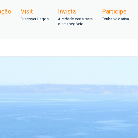
ação
Visit
Invista
Participe
Discover Lagos
A cidade certa para
Tenha voz ativa
o seu negócio