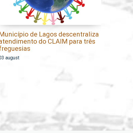
Município de Lagos descentraliza
Mun
atendimento do CLAIM para três
fa
freguesias
de 
03 august
31 j