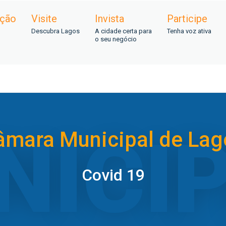
ação
Visite
Invista
Participe
Descubra Lagos
A cidade certa para
Tenha voz ativa
o seu negócio
âmara Municipal de Lag
Covid 19