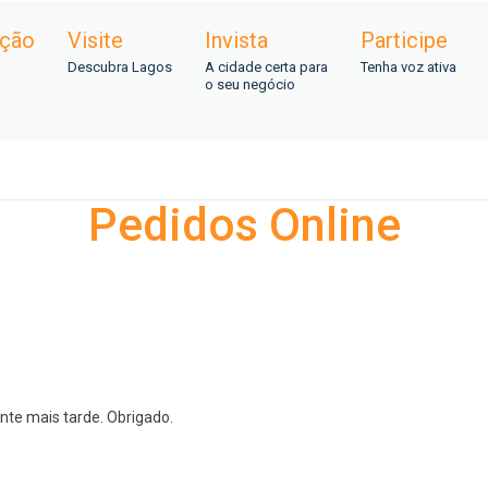
ação
Visite
Invista
Participe
Descubra Lagos
A cidade certa para
Tenha voz ativa
o seu negócio
Pedidos Online
te mais tarde. Obrigado.