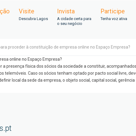
ação
Visite
Invista
Participe
Descubra Lagos
A cidade certa para
Tenha voz ativa
o seu negócio
 para proceder à constituição de empresa online no Espaço Empresa?
presa online no Espaço Empresa?
 a presença física dos sócios da sociedade a constituir, acompanhados
ivos telemóveis. Caso os sócios tenham optado por pacto social livre
definir local da sede da empresa, o objeto social, capital social, gerênc
s.pt