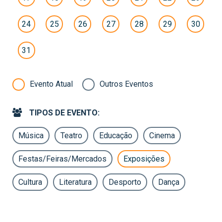
24
25
26
27
28
29
30
31
Evento Atual
Outros Eventos
TIPOS DE EVENTO:
Música
Teatro
Educação
Cinema
Festas/Feiras/Mercados
Exposições
Cultura
Literatura
Desporto
Dança