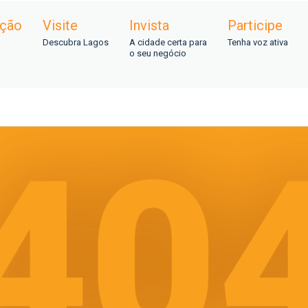
ação
Visite
Invista
Participe
Descubra Lagos
A cidade certa para
Tenha voz ativa
o seu negócio