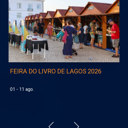
FEIRA DO LIVRO DE LAGOS 2026
E
p
01 - 11 ago.
06