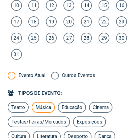
10
11
12
13
14
15
16
17
18
19
20
21
22
23
24
25
26
27
28
29
30
31
Evento Atual
Outros Eventos
TIPOS DE EVENTO:
Teatro
Música
Educação
Cinema
Festas/Feiras/Mercados
Exposições
Cultura
Literatura
Desporto
Dança