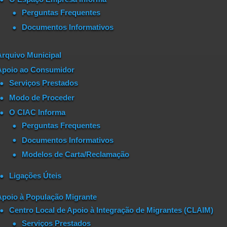
Perguntas Frequentes
Documentos Informativos
Arquivo Municipal
Apoio ao Consumidor
Serviços Prestados
Modo de Proceder
O CIAC Informa
Perguntas Frequentes
Documentos Informativos
Modelos de Carta/Reclamação
Ligações Úteis
Apoio à População Migrante
Centro Local de Apoio à Integração de Migrantes (CLAIM)
Serviços Prestados