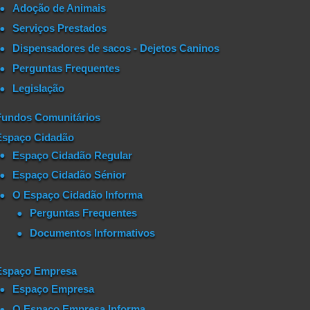
Adoção de Animais
Serviços Prestados
Dispensadores de sacos - Dejetos Caninos
Perguntas Frequentes
Legislação
Fundos Comunitários
Espaço Cidadão
Espaço Cidadão Regular
Espaço Cidadão Sénior
O Espaço Cidadão Informa
Perguntas Frequentes
Documentos Informativos
Espaço Empresa
Espaço Empresa
O Espaço Empresa Informa