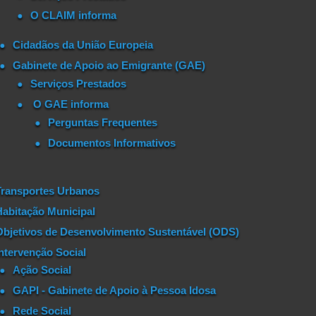
O CLAIM informa
Cidadãos da União Europeia
Gabinete de Apoio ao Emigrante (GAE)
Serviços Prestados
O GAE informa
Perguntas Frequentes
Documentos Informativos
Transportes Urbanos
Habitação Municipal
Objetivos de Desenvolvimento Sustentável (ODS)
Intervenção Social
Ação Social
GAPI - Gabinete de Apoio à Pessoa Idosa
Rede Social