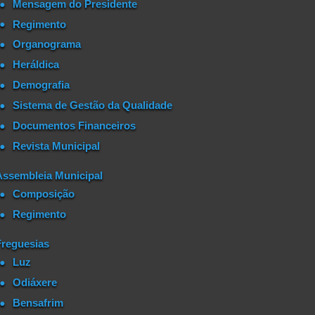
Mensagem do Presidente
Regimento
Organograma
Heráldica
Demografia
Sistema de Gestão da Qualidade
Documentos Financeiros
Revista Municipal
Assembleia Municipal
Composição
Regimento
Freguesias
Luz
Odiáxere
Bensafrim