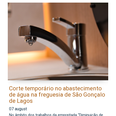
Corte temporário no abastecimento
E
de água na freguesia de São Gonçalo
l
de Lagos
0
07 august
Os
No âmbito dos trabalhos da empreitada “Diminuição de