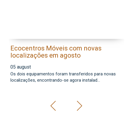
Ecocentros Móveis com novas
M
localizações em agosto
a
f
05 august
0
Os dois equipamentos foram transferidos para novas
Co
localizações, encontrando-se agora instalad...
mu