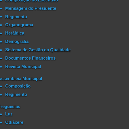
Mensagem do Presidente
Regimento
Organograma
Heráldica
Demografia
Sistema de Gestão da Qualidade
Documentos Financeiros
Revista Municipal
Assembleia Municipal
Composição
Regimento
Freguesias
Luz
Odiáxere