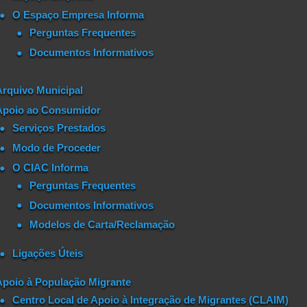
O Espaço Empresa Informa
Perguntas Frequentes
Documentos Informativos
Arquivo Municipal
Apoio ao Consumidor
Serviços Prestados
Modo de Proceder
O CIAC Informa
Perguntas Frequentes
Documentos Informativos
Modelos de Carta/Reclamação
Ligações Úteis
Apoio à População Migrante
Centro Local de Apoio à Integração de Migrantes (CLAIM)