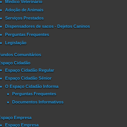
Médico Veterinário
Adoção de Animais
Serviços Prestados
Dispensadores de sacos - Dejetos Caninos
Perguntas Frequentes
Legislação
Fundos Comunitários
Espaço Cidadão
Espaço Cidadão Regular
Espaço Cidadão Sénior
O Espaço Cidadão Informa
Perguntas Frequentes
Documentos Informativos
Espaço Empresa
Espaço Empresa