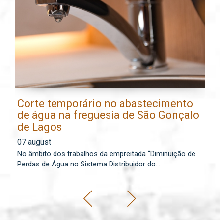
Corte temporário no abastecimento
E
de água na freguesia de São Gonçalo
l
de Lagos
0
07 august
Os
No âmbito dos trabalhos da empreitada “Diminuição de
lo
Perdas de Água no Sistema Distribuidor do...