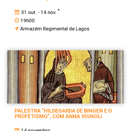
*
31 out. - 14 nov.
19h00
Armazém Regimental de Lagos
PALESTRA “HILDEGARDA DE BINGEN E O
PROFETISMO”, COM ANNA VIGNOLI
14 novembro