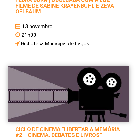
FILME DE SABINE KRAYENBÜHL E ZEVA
OELBAUM
13 novembro
21h00
Biblioteca Municipal de Lagos
CICLO DE CINEMA “LIBERTAR A MEMÓRIA
#2 – CINEMA, DEBATES E LIVROS”