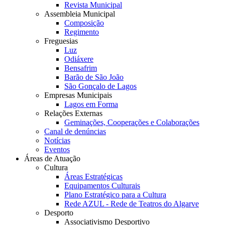
Revista Municipal
Assembleia Municipal
Composição
Regimento
Freguesias
Luz
Odiáxere
Bensafrim
Barão de São João
São Gonçalo de Lagos
Empresas Municipais
Lagos em Forma
Relações Externas
Geminações, Cooperações e Colaborações
Canal de denúncias
Notícias
Eventos
Áreas de Atuação
Cultura
Áreas Estratégicas
Equipamentos Culturais
Plano Estratégico para a Cultura
Rede AZUL - Rede de Teatros do Algarve
Desporto
Associativismo Desportivo