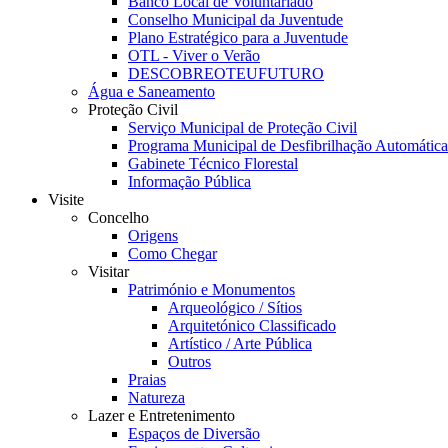
Banco Local de Voluntariado
Conselho Municipal da Juventude
Plano Estratégico para a Juventude
OTL - Viver o Verão
DESCOBREOTEUFUTURO
Água e Saneamento
Proteção Civil
Serviço Municipal de Proteção Civil
Programa Municipal de Desfibrilhação Automáti
Gabinete Técnico Florestal
Informação Pública
Visite
Concelho
Origens
Como Chegar
Visitar
Património e Monumentos
Arqueológico / Sítios
Arquitetónico Classificado
Artístico / Arte Pública
Outros
Praias
Natureza
Lazer e Entretenimento
Espaços de Diversão