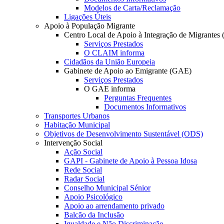
Modelos de Carta/Reclamação
Ligações Úteis
Apoio à População Migrante
Centro Local de Apoio à Integração de Migrante
Serviços Prestados
O CLAIM informa
Cidadãos da União Europeia
Gabinete de Apoio ao Emigrante (GAE)
Serviços Prestados
O GAE informa
Perguntas Frequentes
Documentos Informativos
Transportes Urbanos
Habitação Municipal
Objetivos de Desenvolvimento Sustentável (ODS)
Intervenção Social
Ação Social
GAPI - Gabinete de Apoio à Pessoa Idosa
Rede Social
Radar Social
Conselho Municipal Sénior
Apoio Psicológico
Apoio ao arrendamento privado
Balcão da Inclusão
Igualdade e Não Discriminação