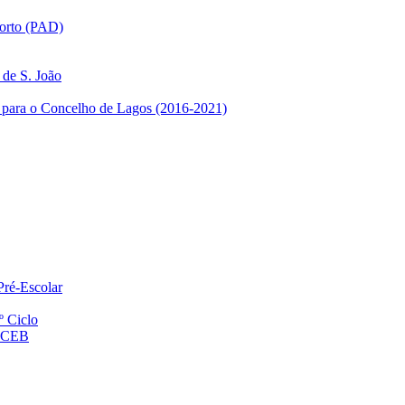
orto (PAD)
de S. João
 para o Concelho de Lagos (2016-2021)
Pré-Escolar
º Ciclo
º CEB