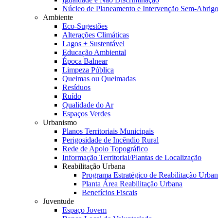
Núcleo de Planeamento e Intervenção Sem-Abrig
Ambiente
Eco-Sugestões
Alterações Climáticas
Lagos + Sustentável
Educação Ambiental
Época Balnear
Limpeza Pública
Queimas ou Queimadas
Resíduos
Ruído
Qualidade do Ar
Espaços Verdes
Urbanismo
Planos Territoriais Municipais
Perigosidade de Incêndio Rural
Rede de Apoio Topográfico
Informação Territorial/Plantas de Localização
Reabilitação Urbana
Programa Estratégico de Reabilitação Urba
Planta Área Reabilitação Urbana
Benefícios Fiscais
Juventude
Espaço Jovem