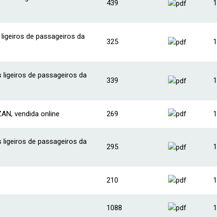
439
1
igeiros de passageiros da
325
1
ligeiros de passageiros da
339
1
ZAN, vendida online
269
1
ligeiros de passageiros da
295
1
210
1
1088
1