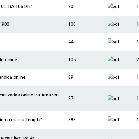
 ULTRA 105 DI2”
30
1
V 900
100
1
44
1
do online
105
2
ndida online
89
1
cializadas online via Amazon
27
1
ção da marca Tengda”
388
1
veis ligeiros de