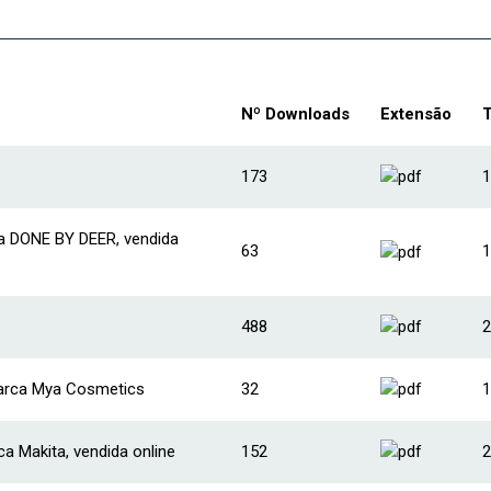
Nº Downloads
Extensão
173
1
ca DONE BY DEER, vendida
63
1
488
2
marca Mya Cosmetics
32
1
ca Makita, vendida online
152
2